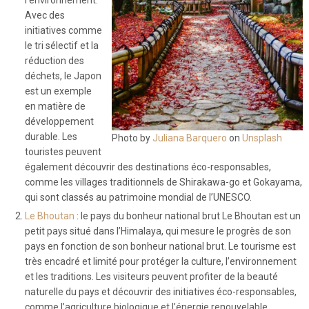
l’environnement.
Avec des
initiatives comme
le tri sélectif et la
réduction des
déchets, le Japon
est un exemple
en matière de
développement
durable. Les
Photo by
Juliana Barquero
on
Unsplash
touristes peuvent
également découvrir des destinations éco-responsables,
comme les villages traditionnels de Shirakawa-go et Gokayama,
qui sont classés au patrimoine mondial de l’UNESCO.
Le Bhoutan
: le pays du bonheur national brut Le Bhoutan est un
petit pays situé dans l’Himalaya, qui mesure le progrès de son
pays en fonction de son bonheur national brut. Le tourisme est
très encadré et limité pour protéger la culture, l’environnement
et les traditions. Les visiteurs peuvent profiter de la beauté
naturelle du pays et découvrir des initiatives éco-responsables,
comme l’agriculture biologique et l’énergie renouvelable.