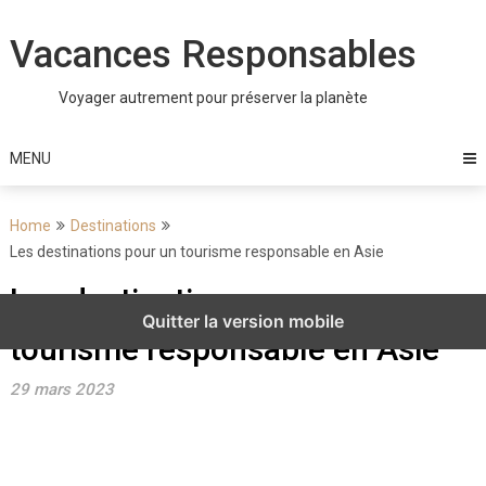
Skip
to
Vacances Responsables
content
Voyager autrement pour préserver la planète
MENU
Home
Destinations
Les destinations pour un tourisme responsable en Asie
Les destinations pour un
Quitter la version mobile
tourisme responsable en Asie
29 mars 2023